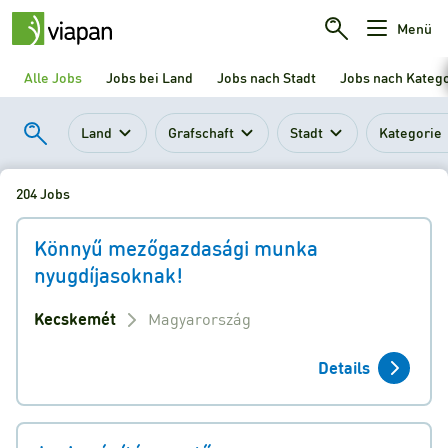
Menü
Alle Jobs
Jobs bei Land
Jobs nach Stadt
Jobs nach Kateg
Land
Grafschaft
Stadt
Kategorie
204 Jobs
Könnyű mezőgazdasági munka
nyugdíjasoknak!
Kecskemét
Magyarország
Details