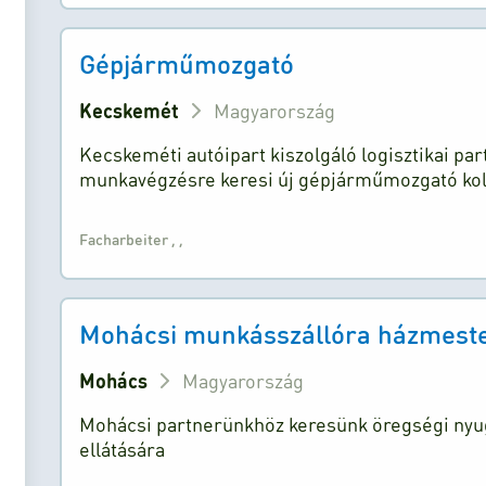
Gépjárműmozgató
Kecskemét
Magyarország
Kecskeméti autóipart kiszolgáló logisztikai par
munkavégzésre keresi új gépjárműmozgató koll
Facharbeiter
,
,
Mohácsi munkásszállóra házmestert
Mohács
Magyarország
Mohácsi partnerünkhöz keresünk öregségi nyug
ellátására