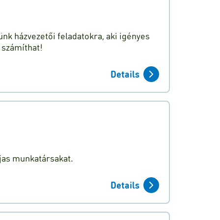
nk házvezetői feladatokra, aki igényes
 számíthat!
Details
jas munkatársakat.
Details