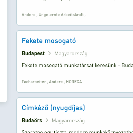
Andere
,
Ungelernte Arbeitskraft
,
Fekete mosogató
Budapest
Magyarország
Fekete mosogató munkatársat keresünk – Budape
Facharbeiter
,
Andere
,
HORECA
Címkéző (nyugdíjas)
Budaörs
Magyarország
Szeretne egy tiszta, modern munkakörnyezetbe