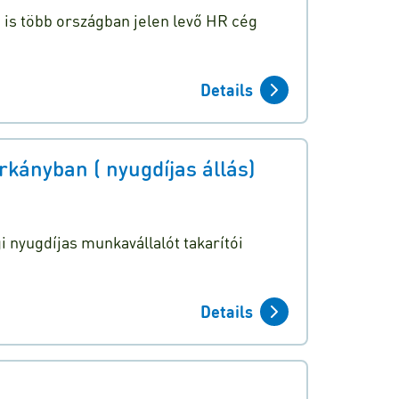
n is több országban jelen levő HR cég
Details
kányban ( nyugdíjas állás)
 nyugdíjas munkavállalót takarítói
Details