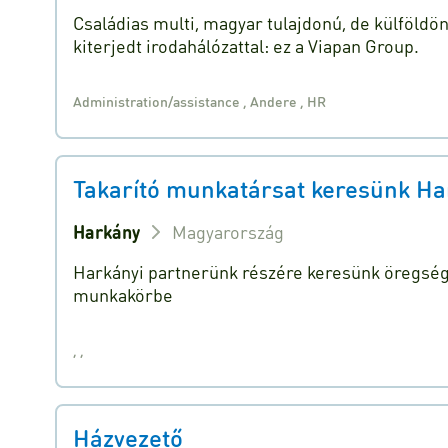
Családias multi, magyar tulajdonú, de külföldö
kiterjedt irodahálózattal: ez a Viapan Group.
Administration/assistance
,
Andere
,
HR
Takarító munkatársat keresünk Har
Harkány
Magyarország
Harkányi partnerünk részére keresünk öregségi
munkakörbe
,
,
Házvezető