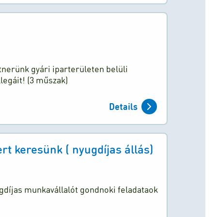
tnerünk gyári iparterületen belüli
egáit! (3 műszak)
Details
 keresünk ( nyugdíjas állás)
díjas munkavállalót gondnoki feladataok