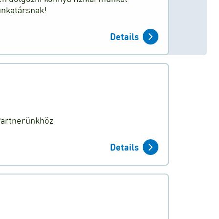
unkatársnak!
Details
 Partnerünkhöz
Details