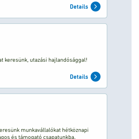
Details
t keresünk, utazási hajlandósággal!
Details
 keresünk munkavállalókat hétköznapi
ágos és támogató csapatunkba.