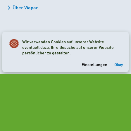
Über Viapan
Wir verwenden Cookies auf unserer Website
2026 Viapan Dologidő Kft. © Alle Rechte vorbehalten.
eventuell dazu, Ihre Besuche auf unserer Website
persönlicher zu gestalten.
Cookie-Einstellungen
Einstellungen
Okay