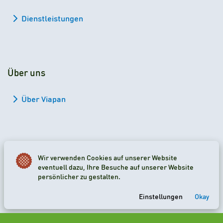
Dienstleistungen
Über uns
Über Viapan
Wir verwenden Cookies auf unserer Website
2026 Viapan Dologidő Kft. © Alle Rechte vorbehalten.
eventuell dazu, Ihre Besuche auf unserer Website
persönlicher zu gestalten.
Cookie-Einstellungen
Einstellungen
Okay