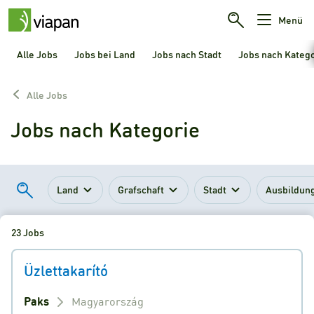
Menü
Alle Jobs
Jobs bei Land
Jobs nach Stadt
Jobs nach Kateg
Alle Jobs
Jobs nach Kategorie
Land
Grafschaft
Stadt
Ausbildun
23 Jobs
Üzlettakarító
Paks
Magyarország