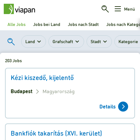
Menü
Alle Jobs
Jobs bei Land
Jobs nach Stadt
Jobs nach Kateg
Land
Grafschaft
Stadt
Kategorie
203 Jobs
Kézi kiszedő, kijelentő
Budapest
Magyarország
Details
Bankfiók takarítás (XVI. kerület)