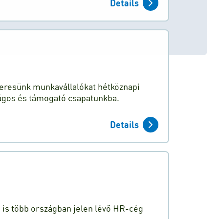
Details
 keresünk munkavállalókat hétköznapi
ágos és támogató csapatunkba.
Details
n is több országban jelen lévő HR-cég