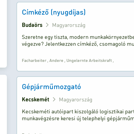
Címkéző (nyugdíjas)
Budaörs
Magyarország
Szeretne egy tiszta, modern munkakörnyezetbe
végezve? Jelentkezzen címkéző, csomagoló m
Facharbeiter
,
Andere
,
Ungelernte Arbeitskraft
,
Gépjárműmozgató
Kecskemét
Magyarország
Kecskeméti autóipart kiszolgáló logisztikai par
munkavégzésre keresi új telephelyi gépjárműmo