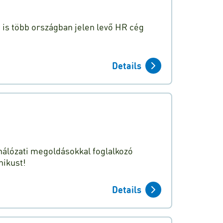
n is több országban jelen levő HR cég
Details
hálózati megoldásokkal foglalkozó
nikust!
Details