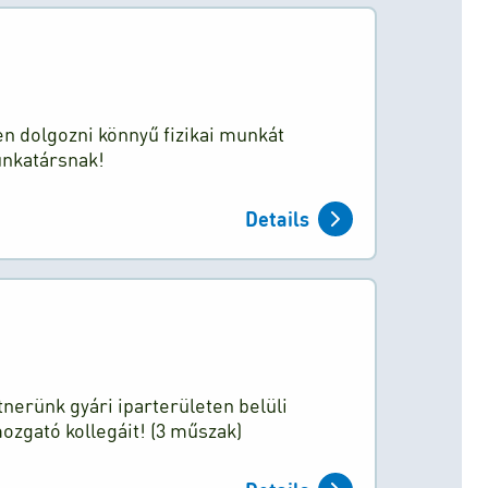
n dolgozni könnyű fizikai munkát
unkatársnak!
Details
tnerünk gyári iparterületen belüli
zgató kollegáit! (3 műszak)