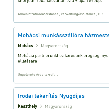
kiterjedt irodahálózattal: ez a Viapan Group.
Administration/assistance
,
Verwaltung/assistance
,
HR
Mohácsi munkásszállóra házmestert
Mohács
Magyarország
Mohácsi partnerünkhöz keresünk öregségi nyug
ellátására
Ungelernte Arbeitskraft
,
,
Irodai takarítás Nyugdíjas
Keszthely
Magyarország