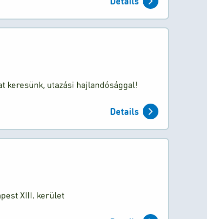
Details
t keresünk, utazási hajlandósággal!
Details
st XIII. kerület