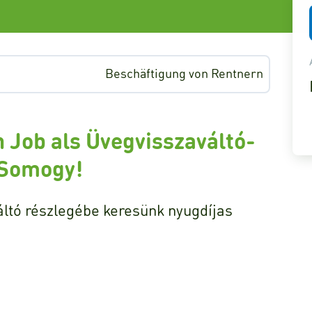
Beschäftigung von Rentnern
n Job als Üvegvisszaváltó-
 Somogy!
áltó részlegébe keresünk nyugdíjas