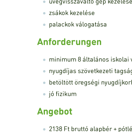
üvegvisszaváltó gép kezelés
zsákok kezelése
palackok válogatása
Anforderungen
minimum 8 általános iskolai 
nyugdíjas szövetkezeti tagsá
betöltött öregségi nyugdíjkor
jó fizikum
Angebot
2138 Ft bruttó alapbér + pótl