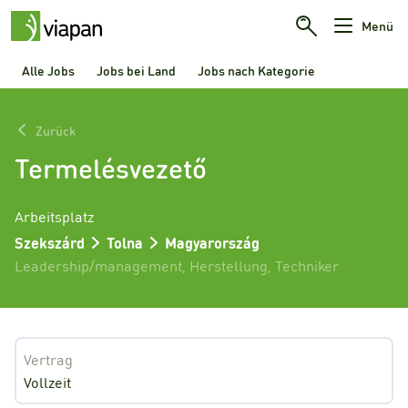
Menü
Alle Jobs
Jobs bei Land
Jobs nach Kategorie
Zurück
Termelésvezető
Arbeitsplatz
Szekszárd
Tolna
Magyarország
Leadership/management
,
Herstellung
,
Techniker
Vertrag
Vollzeit