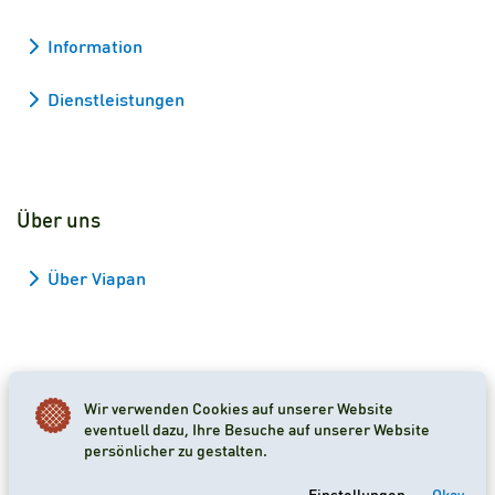
Information
Dienstleistungen
Über uns
Über Viapan
Wir verwenden Cookies auf unserer Website
2026 Viapan Dologidő Kft. © Alle Rechte vorbehalten.
eventuell dazu, Ihre Besuche auf unserer Website
persönlicher zu gestalten.
Cookie-Einstellungen
Einstellungen
Okay