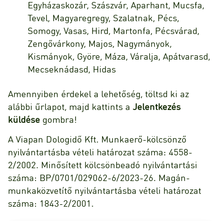
Egyházaskozár, Szászvár, Aparhant, Mucsfa,
Tevel, Magyaregregy, Szalatnak, Pécs,
Somogy, Vasas, Hird, Martonfa, Pécsvárad,
Zengővárkony, Majos, Nagymányok,
Kismányok, Györe, Máza, Váralja, Apátvarasd,
Mecseknádasd, Hidas
Amennyiben érdekel a lehetőség, töltsd ki az
alábbi űrlapot, majd kattints a
Jelentkezés
küldése
gombra!
A Viapan Dologidő Kft. Munkaerő-kölcsönző
nyilvántartásba vételi határozat száma: 4558-
2/2002. Minősített kölcsönbeadó nyilvántartási
száma: BP/0701/029062-6/2023-26. Magán-
munkaközvetítő nyilvántartásba vételi határozat
száma: 1843-2/2001.