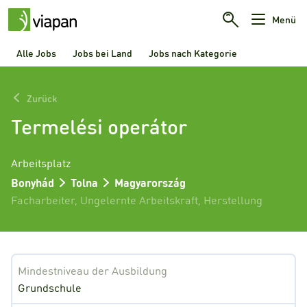
Menü
Alle Jobs
Jobs bei Land
Jobs nach Kategorie
Zurück
Termelési operátor
Arbeitsplatz
Bonyhád
Tolna
Magyarország
Facharbeiter
,
Ungelernte Arbeitskraft
,
Herstellung
Mindestniveau der Ausbildung
Grundschule