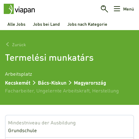
Menü
Alle Jobs
Jobs bei Land
Jobs nach Kategorie
Zurück
Termelési munkatárs
Arbeitsplatz
Kecskemét
Bács-Kiskun
Magyarország
Facharbeiter
,
Ungelernte Arbeitskraft
,
Herstellung
Mindestniveau der Ausbildung
Grundschule