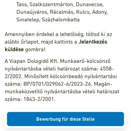
Tass, Szalkszentmárton, Dunavecse,
Dunaújváros, Rácalmás, Kulcs, Adony,
Sinatelep, Százhalombatta
Amennyiben érdekel a lehetőség, töltsd ki az
alábbi űrlapot, majd kattints a
Jelentkezés
küldése
gombra!
A Viapan Dologidő Kft. Munkaerő-kölcsönző
nyilvántartásba vételi határozat száma: 4558-
2/2002. Minősített kölcsönbeadó nyilvántartási
száma: BP/0701/029062-6/2023-26. Magán-
munkaközvetítő nyilvántartásba vételi határozat
száma: 1843-2/2001.
Bewerbung für diese Stelle