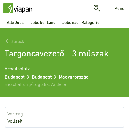
Menü
Alle Jobs
Jobs bei Land
Jobs nach Kategorie
Zurück
Targoncavezető - 3 műszak
Arbeitsplatz
Budapest
Budapest
Magyarország
Beschaffung/Logistik
,
Andere
,
Vertrag
Vollzeit