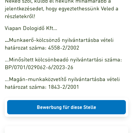
Neked szól, küldd el nekünk mihamarabb a
jelentkezésedet, hogy egyeztethessünk Veled a
részletekről!
Viapan Dologidő Kft…
…
Munkaerő-kölcsönző nyilvántartásba vételi
határozat száma: 4558-2/2002
…Minősített kölcsönbeadó nyilvántartási száma:
BP/0701/029062-6/2023-26
…Magán-munkaközvetítő nyilvántartásba vételi
határozat száma: 1843-2/2001
Bewerbung für diese Stelle