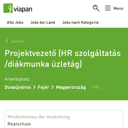
Menü
Alle Jobs
Jobs bei Land
Jobs nach Kategorie
Zurück
Projektvezető (HR szolgáltatás
/diákmunka üzletág)
Arbeitsplatz
Dunaújváros
Fejér
Magyarország
HR
,
,
Mindestniveau der Ausbildung
Realschule