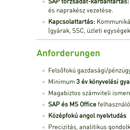
SAP törzsadat-karbantartás:
és naprakész vezetése.
Kapcsolattartás:
Kommunikáci
(gyárak, SSC, üzleti egységek
Anforderungen
Felsőfokú gazdasági/pénzügyi
Minimum
3 év könyvelési gya
Magabiztos számviteli ismer
SAP és MS Office
felhasználó
Középfokú angol nyelvtudás
Precizitás, analitikus gondol