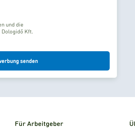
en und die
 Dologidő Kft.
erbung senden
Für Arbeitgeber
Ü