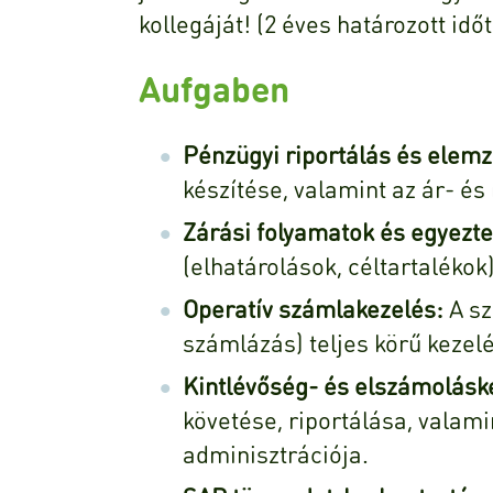
kollegáját! (2 éves határozott idő
Aufgaben
Pénzügyi riportálás és elemz
készítése, valamint az ár- é
Zárási folyamatok és egyezte
(elhatárolások, céltartaléko
Operatív számlakezelés:
A sz
számlázás) teljes körű kezel
Kintlévőség- és elszámolásk
követése, riportálása, valam
adminisztrációja.