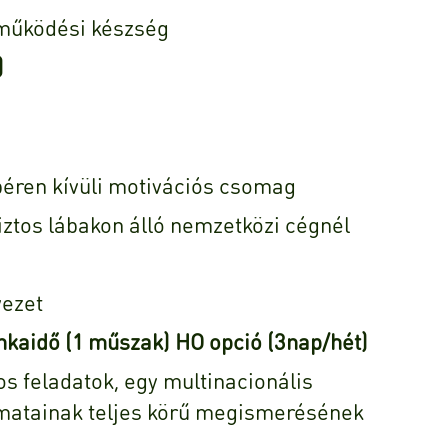
működési készség
)
béren kívüli motivációs csomag
ztos lábakon álló nemzetközi cégnél
ezet
nkaidő (1 műszak) HO opció (3nap/hét)
os feladatok, egy multinacionális
yamatainak teljes körű megismerésének