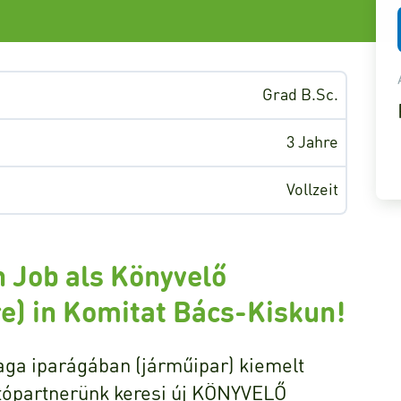
Grad B.Sc.
3 Jahre
Vollzeit
n Job als Könyvelő
re) in Komitat Bács-Kiskun!
ga iparágában (járműipar) kiemelt
rtópartnerünk keresi új KÖNYVELŐ