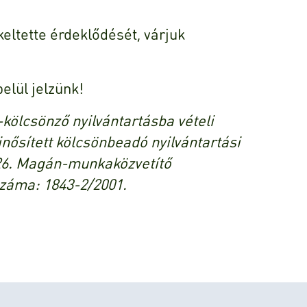
eltette érdeklődését, várjuk
elül jelzünk!
kölcsönző nyilvántartásba vételi
nősített kölcsönbeadó nyilvántartási
26. Magán-munkaközvetítő
száma: 1843-2/2001.