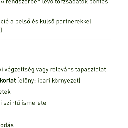
A rendszerben lévő törzsadatok pontos
ó a belső és külső partnerekkel
).
 végzettség vagy releváns tapasztalat
korlat
(előny: ipari környezet)
etek
i szintű ismerete
kodás