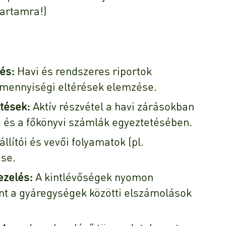
tartamra!)
és:
Havi és rendszeres riportok
s mennyiségi eltérések elemzése.
tések:
Aktív részvétel a havi zárásokban
k) és a főkönyvi számlák egyeztetésében.
állítói és vevői folyamatok (pl.
ése.
ezelés:
A kintlévőségek nyomon
int a gyáregységek közötti elszámolások