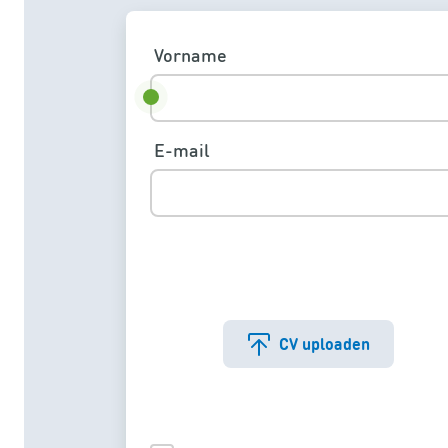
Vorname
E-mail
CV uploaden