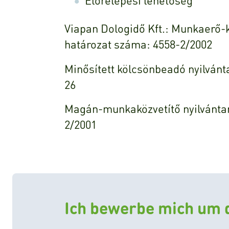
Előrelépési lehetőség
Viapan Dologidő Kft.: Munkaerő-k
határozat száma: 4558-2/2002
Minősített kölcsönbeadó nyilván
26
Magán-munkaközvetítő nyilvántar
2/2001
Ich bewerbe mich um d