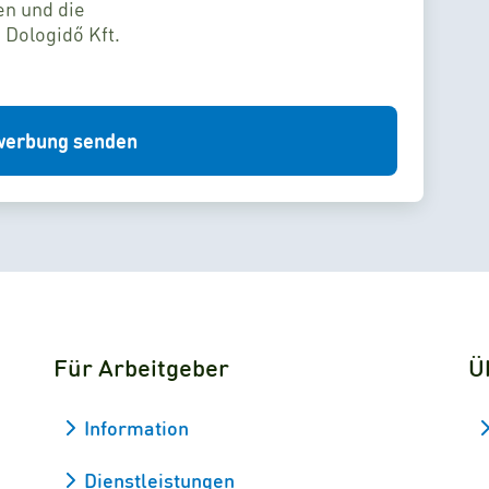
en und die
 Dologidő Kft.
erbung senden
Für Arbeitgeber
Ü
Information
Dienstleistungen