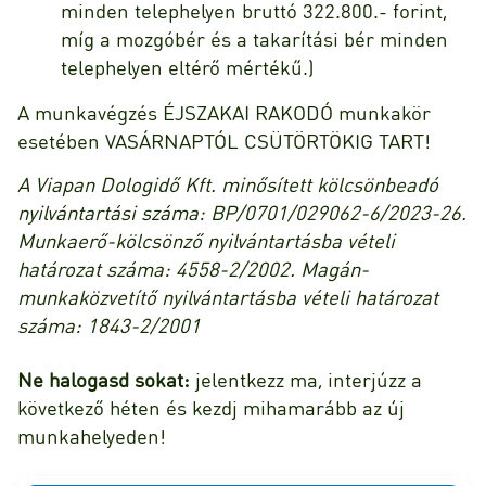
minden telephelyen bruttó 322.800.- forint,
míg a mozgóbér és a takarítási bér minden
telephelyen eltérő mértékű.)
A munkavégzés ÉJSZAKAI RAKODÓ munkakör
esetében VASÁRNAPTÓL CSÜTÖRTÖKIG TART!
A Viapan Dologidő Kft. minősített kölcsönbeadó
nyilvántartási száma: BP/0701/029062-6/2023-26.
Munkaerő-kölcsönző nyilvántartásba vételi
határozat száma: 4558-2/2002. Magán-
munkaközvetítő nyilvántartásba vételi határozat
száma: 1843-2/2001
Ne halogasd sokat:
jelentkezz ma, interjúzz a
következő héten és kezdj mihamarább az új
munkahelyeden!