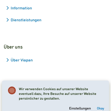
Information
Dienstleistungen
Über uns
Über Viapan
Wir verwenden Cookies auf unserer Website
2026 Viapan Dologidő Kft. © Alle Rechte vorbehalten.
eventuell dazu, Ihre Besuche auf unserer Website
persönlicher zu gestalten.
Cookie-Einstellungen
Einstellungen
Okay