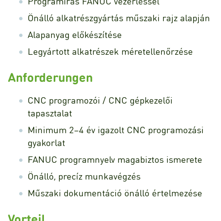
Programírás FANUC vezérléssel
Önálló alkatrészgyártás műszaki rajz alapján
Alapanyag előkészítése
Legyártott alkatrészek méretellenőrzése
Anforderungen
CNC programozói / CNC gépkezelői
tapasztalat
Minimum 2–4 év igazolt CNC programozási
gyakorlat
FANUC programnyelv magabiztos ismerete
Önálló, precíz munkavégzés
Műszaki dokumentáció önálló értelmezése
Vorteil