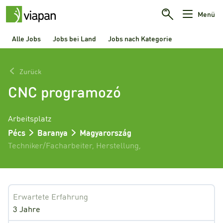
Menü
Alle Jobs
Jobs bei Land
Jobs nach Kategorie
Zurück
CNC programozó
Arbeitsplatz
Pécs
Baranya
Magyarország
Techniker/Facharbeiter
,
Herstellung
,
Erwartete Erfahrung
3 Jahre