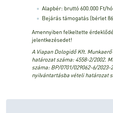
Alapbér: bruttó 600.000 Ft/hó
Bejárás támogatás (bérlet 8
Amennyiben felkeltette érdeklődé
jelentkezésedet!
A Viapan Dologidő Kft. Munkaerő-
határozat száma: 4558-2/2002. Mi
száma: BP/0701/029062-6/2023-
nyilvántartásba vételi határozat 