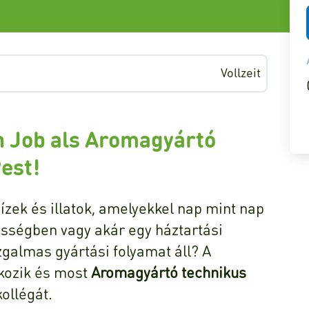
Vollzeit
n Job als Aromagyártó
est!
ízek és illatok, amelyekkel nap mint nap
dességben vagy akár egy háztartási
zgalmas gyártási folyamat áll? A
lkozik és most
Aromagyártó technikus
ollégát.