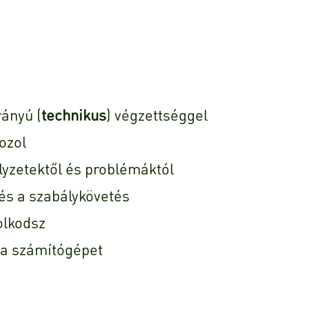
ányú (
technikus
) végzettséggel
ozol
lyzetektől és problémáktól
s a szabálykövetés
olkodsz
 a számítógépet